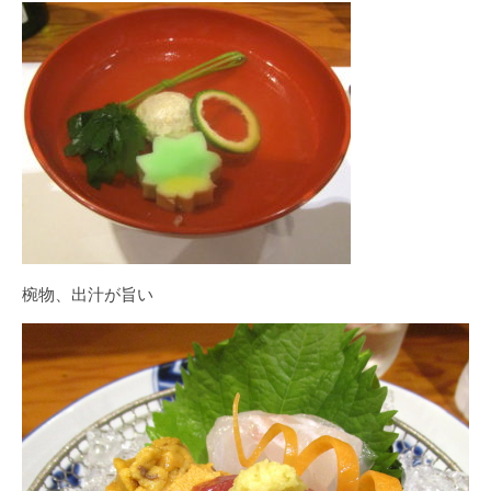
椀物、出汁が旨い