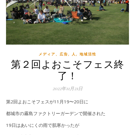
,
,
メディア、広告
人
地域活性
第２回よおこそフェス終
了！
2022年11月21日
第2回よおこそフェスが11月19〜20日に
都城市の霧島ファクトリーガーデンで開催された
19日はあいにくの雨で肌寒かったが