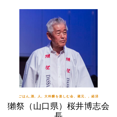
,
,
,
ごはん,酒
人
大吟醸を楽しむ会、蔵元、
経済
獺祭（山口県）桜井博志会
長