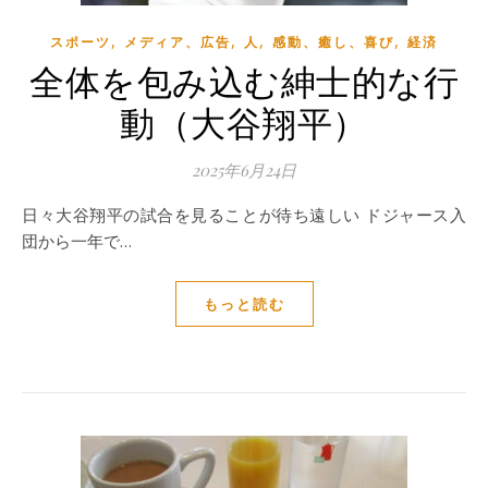
,
,
,
,
スポーツ
メディア、広告
人
感動、癒し、喜び
経済
全体を包み込む紳士的な行
動（大谷翔平）
2025年6月24日
日々大谷翔平の試合を見ることが待ち遠しい ドジャース入
団から一年で…
もっと読む