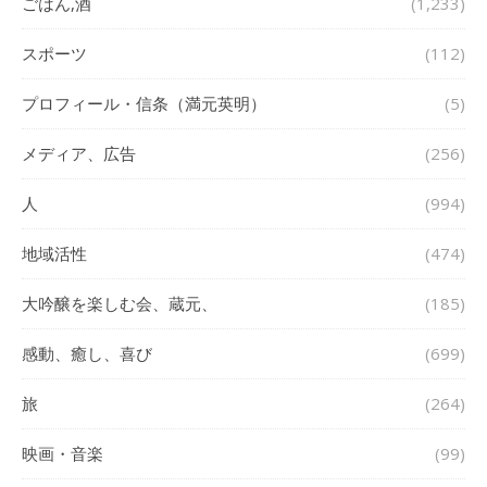
ごはん,酒
(1,233)
スポーツ
(112)
プロフィール・信条（満元英明）
(5)
メディア、広告
(256)
人
(994)
地域活性
(474)
大吟醸を楽しむ会、蔵元、
(185)
感動、癒し、喜び
(699)
旅
(264)
映画・音楽
(99)