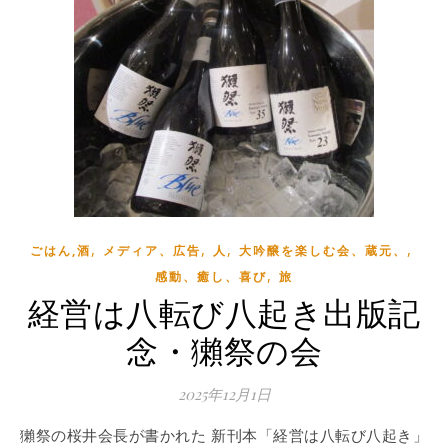
,
,
,
,
ごはん,酒
メディア、広告
人
大吟醸を楽しむ会、蔵元、
,
感動、癒し、喜び
旅
経営は八転び八起き出版記
念・獺祭の会
2025年12月1日
獺祭の桜井会長が書かれた 新刊本「経営は八転び八起き」