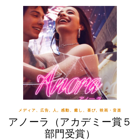
,
,
,
メディア、広告
人
感動、癒し、喜び
映画・音楽
アノーラ（アカデミー賞５
部門受賞）