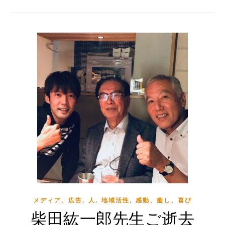
,
,
,
メディア、広告
人
地域活性
感動、癒し、喜び
柴田紘一郎先生ご逝去