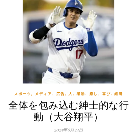
,
,
,
,
スポーツ
メディア、広告
人
感動、癒し、喜び
経済
全体を包み込む紳士的な行
動（大谷翔平）
2025年6月24日